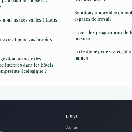
mpe à chaleur en isère :
é
Solutions innovantes en mo
espaces de travail
s pour usages variés à hauts
Créer des programmes de fi
mesure
r avocat pour vos besoins
Un traiteur pour vos cocktai
nantes
 gestion avancée des
re intégrés dans les hôtels
empreinte écologique ?
LIENS
Accueil