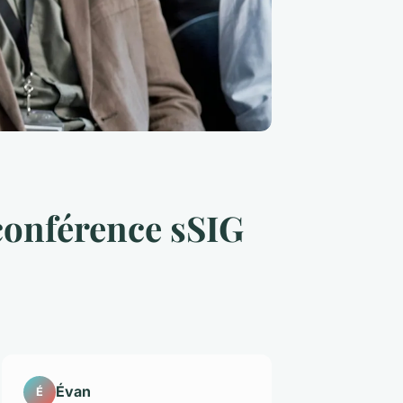
 conférence sSIG
Évan
É