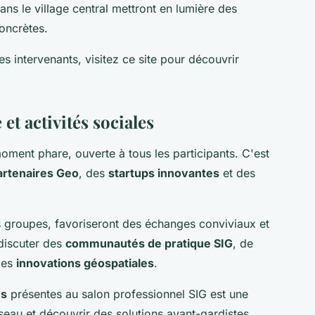
ns le village central mettront en lumière des
concrètes.
les intervenants, visitez ce site pour découvrir
et activités sociales
ment phare, ouverte à tous les participants. C'est
artenaires Geo
, des
startups innovantes
et des
ts groupes, favoriseront des échanges conviviaux et
discuter des
communautés de pratique SIG
, de
les
innovations géospatiales
.
es
présentes au salon professionnel SIG est une
seau et découvrir des solutions avant-gardistes.