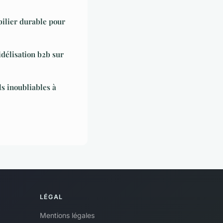
bilier durable pour
délisation b2b sur
ls inoubliables à
LÉGAL
Mentions légales